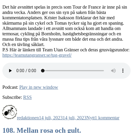
Det här avsnittet spelas in precis som Tour de France är inne på sin
andra vecka. Anders ger oss sin syn på saken från bästa
kommentatorsplatsen. Krister Isaksson förklarar det här med
skärmarna på sin cykel och Tomas tycker sig ha gjort en spaning.
Alltsammans landade i ett avsnitt som också kom att handla om
termosar, cykling på Bornholm, hastighetsbegränsningar och en
massa fina tips från våra lyssnare om både det ena och det andra.
Och en tävling såklart.
P.S Här är länken till Team Utan Gränser och deras grusvägsrundor:
https://teamutangranser.se/tug-gravel/
Podcast:
Play in new window
Subscribe:
RSS
Författare
Publicerat
Kategorier
till
den
109.
redaktionen
14 juli, 2023
14 juli, 2023
Nytt
1 kommentar
Gult
är…
snyggt!
108. Mellan rosa och gult.