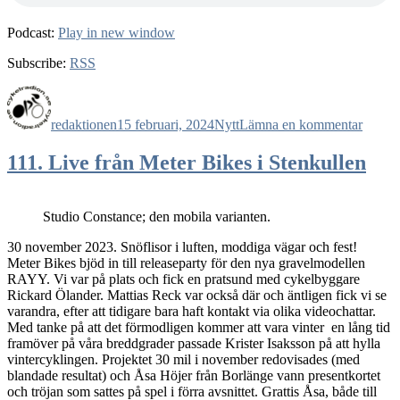
Podcast:
Play in new window
Subscribe:
RSS
Författare
Publicerat
Kategorier
till
den
Avsnit
redaktionen
15 februari, 2024
Nytt
Lämna en kommentar
112.
Ett
säkert
111. Live från Meter Bikes i Stenkullen
vårtec
Studio Constance; den mobila varianten.
30 november 2023. Snöflisor i luften, moddiga vägar och fest!
Meter Bikes bjöd in till releaseparty för den nya gravelmodellen
RAYY. Vi var på plats och fick en pratsund med cykelbyggare
Rickard Ölander. Mattias Reck var också där och äntligen fick vi se
varandra, efter att tidigare bara haft kontakt via olika videochattar.
Med tanke på att det förmodligen kommer att vara vinter en lång tid
framöver på våra breddgrader passade Krister Isaksson på att hylla
vintercyklingen. Projektet 30 mil i november redovisades (med
blandade resultat) och Åsa Höjer från Borlänge vann presentkortet
och tröjan som sattes på spel i förra avsnittet. Grattis Åsa, både till