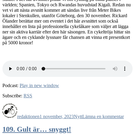
världen; Spanien, Tokyo och Rwandas huvudstad Kigali. Redan nu
vet vi att nästa avsnitt kommer att sändas live från Meter Bikes
lokaler i Stenkullen, utanför Göteborg, den 30 november. Rickard
Ölander berättar mer om eventet i det här avsnittet som också
innehåller en lista på professionella cykelåkare som väljer att lägga
ner sin aktiva karriär efter den här säsongen. En cykeltröja hittar sin
ägare och en cyklande lyssnare får chansen att vinna ett presentkort
på 5000 kronor!
Podcast:
Play in new window
Subscribe:
RSS
Författare
Publicerat
Kategorier
till
den
110.
redaktionen
1 november, 2023
Nytt
Lämna en kommentar
Äntli
novem
109. Gult är… snyggt!