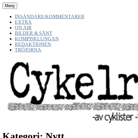
Hoppa
Meny
CYKELRADION.SE
-av cyklister -för cyklister -med cyklister
till
innehåll
INSÄNDARE/KOMMENTARER
EXTRA
ON AIR
BILDER & SÅNT
KOMPISKLUNGAN
REDAKTIONEN
TRÖJORNA
Kategori:
Nytt