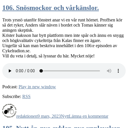
107.
Med
106. Snösmockor och vårkänslor.
solsken
i
Trots yrsnö utanför fönstret anar vi en vår runt hörnet. Proffsen kör
blick.
så det ryker, Anders slår näven i bordet och Tomas känner sig
aningen skeptisk.
Krister Isaksson har bytt plattform men inte spår och ännu en snygg
och högkvalitativ cykeltröja från Kalas finner en ägare.
Ungefär så kan man beskriva innehållet i den 106:e episoden av
Cykelradion.se.
Vill du veta i detalj, så lyssnar du här. Mycket nöje!
Podcast:
Play in new window
Subscribe:
RSS
Författare
Publicerat
Kategorier
till
den
106.
redaktionen
9 mars, 2023
Nytt
Lämna en kommentar
Snösmock
och
vårkänslor.