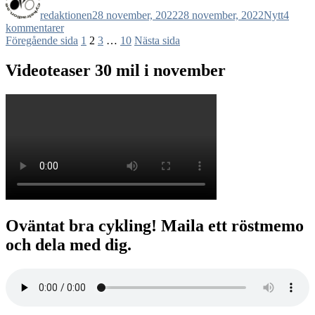
den
redaktionen
28 november, 2022
28 november, 2022
Nytt
4
till
kommentarer
Sidnumrering
103.
Sida
Sida
Sida
Sida
Föregående sida
1
2
3
…
10
Nästa sida
30
för
mil
Videoteaser 30 mil i november
inlägg
i
november,
målgång!
Oväntat bra cykling! Maila ett röstmemo
och dela med dig.