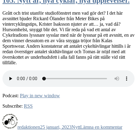
105. Nytt år, nya cyklar, nya upplevelser.
Grått och trist utanför studiofönstret men vad gör det? I det här
avsnittet bjuder Rickard Ölander från Meter Bikes på
vintercyklingstips, Krister Isaksson njuter av att… ja, vad då?
Hursomhelst, snyggt blir det. Vi får reda på vad ett antal av
Cykelradions lyssnare sysslar med när de lyssnar på ett avsnitt, en av
dem vinner dessutom en av våra snygga tröjor från Kalas
Sportswear. Anders konstaterar att antalet cykeltävlingar hittills i år
redan överstiger antalet skidtävlingar och Tomas är nöjd med att
överskottet av underhudsfett i alla fall fanns på rätt ställe vid rätt
tillfälle.
Podcast:
Play in new window
Subscribe:
RSS
Författare
Publicerat
Kategorier
till
den
105.
redaktionen
25 januari, 2023
Nytt
Lämna en kommentar
Nytt
år,