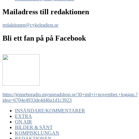
Mailadress till redaktionen
redaktionen@cykelradion.se
Bli ett fan på på Facebook
https://jenneboradio.myspreadshop.se/30+mil+i+november.+loggan.?
idea=6704e4933de4d46a1d1c3923
INSÄNDARE/KOMMENTARER
EXTRA
ON AIR
BILDER & SÅNT
KOMPISKLUNGAN
REDAKTIONEN