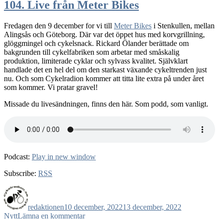
nya
104. Live från Meter Bikes
cyklar,
nya
Fredagen den 9 december for vi till
Meter Bikes
i Stenkullen, mellan
uppleve
Alingsås och Göteborg. Där var det öppet hus med korvgrillning,
glöggmingel och cykelsnack. Rickard Ölander berättade om
bakgrunden till cykelfabriken som arbetar med småskalig
produktion, limiterade cyklar och sylvass kvalitet. Självklart
handlade det en hel del om den starkast växande cykeltrenden just
nu. Och som Cykelradion kommer att titta lite extra på under året
som kommer. Vi pratar gravel!
Missade du livesändningen, finns den här. Som podd, som vanligt.
Podcast:
Play in new window
Subscribe:
RSS
Författare
Publicerat
Kategorier
den
redaktionen
10 december, 2022
13 december, 2022
till
Nytt
Lämna en kommentar