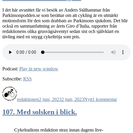
I det här avsnittet får vi besök av Anders Stålhammar från
Parkinsonpodden.se som berättar om att cykling är en utmärkt
motionsform för den som drabbats av Parkinsons sjukdom. Det blir
också en sammanfattning av årets Giro d’Italia, rapporter från
redaktionens olika grusvägsäventyr sedan sist och självklart en
tävling med en snygg cykeltröja som pris.
Podcast:
Play in new window
Subscribe:
RSS
Författare
Publicerat
Kategorier
till
den
108.
redaktionen
2 juni, 2023
2 juni, 2023
Nytt
1 kommentar
Mellan
rosa
och
107. Med solsken i blick.
gult.
Cykelradions redaktion strax innan dagens live-