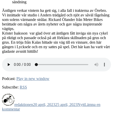
sändning
Äntligen verkar vintern ha gett sig, i alla fall i trakterna av Örebro.
Vi inrättade vår studio i Anders trädgård och njöt av såväl fågelsång
som solens värmande strålar. Rickard Ölander från Meter Bikes
berättade om några av årets nyheter och gav några inspirerande
vägtips.
Krister Isaksson var glad över att äntligen fått inviga sin nya cykel
på riktigt och passade också på att förklara skillnaden på grus och
grus. En tröja från Kalas hittade sin väg till en vinnare, den här
gången i Lycksele och en ny sattes på spel. Det här kan ha varit vårt
gladaste avsnitt hittills!
Podcast:
Play in new window
Subscribe:
RSS
Författare
Publicerat
Kategorier
den
redaktionen
20 april, 2023
25 april, 2023
Nytt
Lämna en
till
kommentar