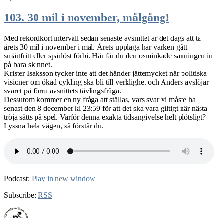
104.
Live
103. 30 mil i november, målgång!
från
Meter
Med rekordkort intervall sedan senaste avsnittet är det dags att ta
Bikes
årets 30 mil i november i mål. Årets upplaga har varken gått
smärtfritt eller spårlöst förbi. Här får du den osminkade sanningen in
på bara skinnet.
Krister Isaksson tycker inte att det händer jättemycket när politiska
visioner om ökad cykling ska bli till verklighet och Anders avslöjar
svaret på förra avsnittets tävlingsfråga.
Dessutom kommer en ny fråga att ställas, vars svar vi måste ha
senast den 8 december kl 23:59 för att det ska vara giltigt när nästa
tröja sätts på spel. Varför denna exakta tidsangivelse helt plötsligt?
Lyssna hela vägen, så förstår du.
Podcast:
Play in new window
Subscribe:
RSS
Författare
Publicerat
Kategorier