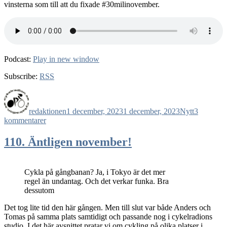
vinsterna som till att du fixade #30milinovember.
Podcast:
Play in new window
Subscribe:
RSS
Författare
Publicerat
Kategorier
den
redaktionen
1 december, 2023
1 december, 2023
Nytt
3
till
kommentarer
111.
Live
110. Äntligen november!
från
Meter
Bikes
Cykla på gångbanan? Ja, i Tokyo är det mer
i
regel än undantag. Och det verkar funka. Bra
Stenkullen
dessutom
Det tog lite tid den här gången. Men till slut var både Anders och
Tomas på samma plats samtidigt och passande nog i cykelradions
studio. I det här avsnittet pratar vi om cykling på olika platser i