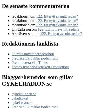
De senaste kommentarerna
redaktionen
om
122. Ett nytt avsnitt, redan?
redaktionen
om
122. Ett nytt avsnitt, redan?
redaktionen
om
122. Ett nytt avsnitt, redan?
Ulf Eriksson
om
122. Ett nytt avsnitt, redan?
Åke Svensson
om
122. Ett nytt avsnitt, redan?
Redaktionens länklista
30 mil i november webshop
Fredrika Ek cyklar jorden runt
Prenumerera via iTunes
Tomas Jennebo/Stenskott Productions
Bloggar/hemsidor som gillar
CYKELRADION.se
cykelklubben.se
cykelköket
cykelsmart.se
Fredrika Ek cyklar jorden runt