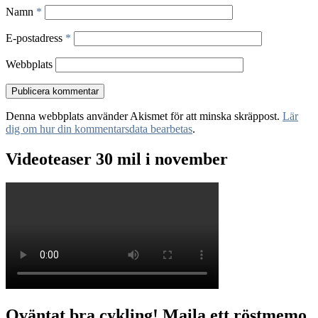
Namn
*
E-postadress
*
Webbplats
Denna webbplats använder Akismet för att minska skräppost.
Lär
dig om hur din kommentarsdata bearbetas
.
Videoteaser 30 mil i november
Oväntat bra cykling! Maila ett röstmemo