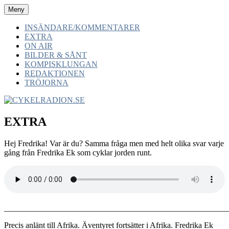
Hoppa
Meny
CYKELRADION.SE
-av cyklister -för cyklister -med cyklister
till
innehåll
INSÄNDARE/KOMMENTARER
EXTRA
ON AIR
BILDER & SÅNT
KOMPISKLUNGAN
REDAKTIONEN
TRÖJORNA
EXTRA
Hej Fredrika! Var är du? Samma fråga men med helt olika svar varje
gång från Fredrika Ek som cyklar jorden runt.
_______________________________________________________
Precis anlänt till Afrika. Äventyret fortsätter i Afrika. Fredrika Ek