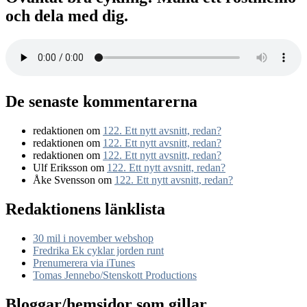
och dela med dig.
De senaste kommentarerna
redaktionen
om
122. Ett nytt avsnitt, redan?
redaktionen
om
122. Ett nytt avsnitt, redan?
redaktionen
om
122. Ett nytt avsnitt, redan?
Ulf Eriksson
om
122. Ett nytt avsnitt, redan?
Åke Svensson
om
122. Ett nytt avsnitt, redan?
Redaktionens länklista
30 mil i november webshop
Fredrika Ek cyklar jorden runt
Prenumerera via iTunes
Tomas Jennebo/Stenskott Productions
Bloggar/hemsidor som gillar