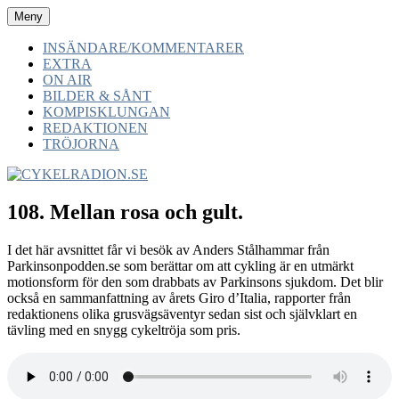
Hoppa
Meny
CYKELRADION.SE
-av cyklister -för cyklister -med cyklister
till
innehåll
INSÄNDARE/KOMMENTARER
EXTRA
ON AIR
BILDER & SÅNT
KOMPISKLUNGAN
REDAKTIONEN
TRÖJORNA
108. Mellan rosa och gult.
I det här avsnittet får vi besök av Anders Stålhammar från
Parkinsonpodden.se som berättar om att cykling är en utmärkt
motionsform för den som drabbats av Parkinsons sjukdom. Det blir
också en sammanfattning av årets Giro d’Italia, rapporter från
redaktionens olika grusvägsäventyr sedan sist och självklart en
tävling med en snygg cykeltröja som pris.