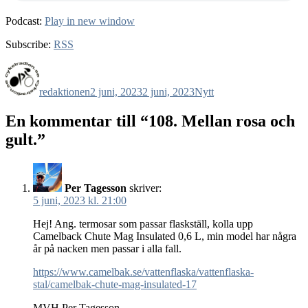
Podcast:
Play in new window
Subscribe:
RSS
Författare
Publicerat
Kategorier
den
redaktionen
2 juni, 2023
2 juni, 2023
Nytt
En kommentar till “108. Mellan rosa och
gult.”
Per Tagesson
skriver:
5 juni, 2023 kl. 21:00
Hej! Ang. termosar som passar flaskställ, kolla upp
Camelback Chute Mag Insulated 0,6 L, min model har några
år på nacken men passar i alla fall.
https://www.camelbak.se/vattenflaska/vattenflaska-
stal/camelbak-chute-mag-insulated-17
MVH Per Tagesson