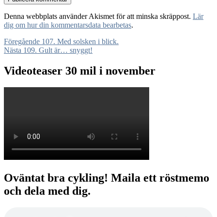
Denna webbplats använder Akismet för att minska skräppost.
Lär
dig om hur din kommentarsdata bearbetas
.
Inläggsnavigering
Föregående
Föregående
107. Med solsken i blick.
Nästa
inlägg:
Nästa
109. Gult är… snyggt!
inlägg:
Videoteaser 30 mil i november
Oväntat bra cykling! Maila ett röstmemo
och dela med dig.