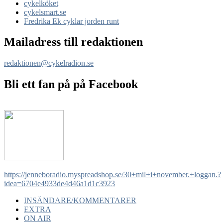
cykelköket
cykelsmart.se
Fredrika Ek cyklar jorden runt
Mailadress till redaktionen
redaktionen@cykelradion.se
Bli ett fan på på Facebook
https://jenneboradio.myspreadshop.se/30+mil+i+november.+loggan.?
idea=6704e4933de4d46a1d1c3923
INSÄNDARE/KOMMENTARER
EXTRA
ON AIR