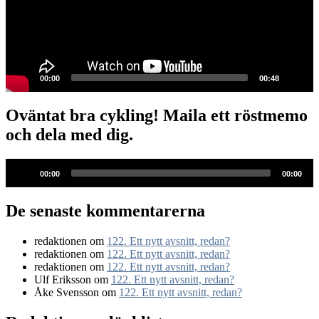
00:00
00:48
Oväntat bra cykling! Maila ett röstmemo
och dela med dig.
Ljudspelare
00:00
00:00
De senaste kommentarerna
redaktionen
om
122. Ett nytt avsnitt, redan?
redaktionen
om
122. Ett nytt avsnitt, redan?
redaktionen
om
122. Ett nytt avsnitt, redan?
Ulf Eriksson
om
122. Ett nytt avsnitt, redan?
Åke Svensson
om
122. Ett nytt avsnitt, redan?