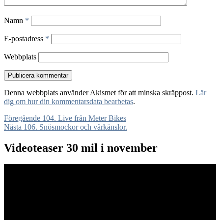
Namn
*
E-postadress
*
Webbplats
Denna webbplats använder Akismet för att minska skräppost.
Lär
dig om hur din kommentarsdata bearbetas
.
Inläggsnavigering
Föregående
Föregående
104. Live från Meter Bikes
Nästa
inlägg:
Nästa
106. Snösmockor och vårkänslor.
inlägg:
Videoteaser 30 mil i november
Videospelare