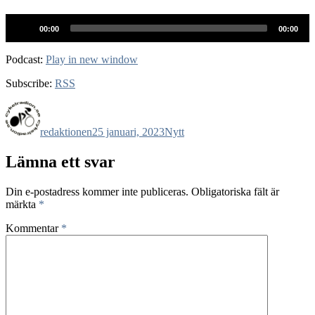
Ljudspelare
00:00
00:00
Podcast:
Play in new window
Subscribe:
RSS
Författare
Publicerat
Kategorier
den
redaktionen
25 januari, 2023
Nytt
Lämna ett svar
Din e-postadress kommer inte publiceras.
Obligatoriska fält är
märkta
*
Kommentar
*