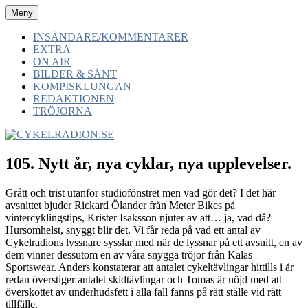
Hoppa
Meny
CYKELRADION.SE
-av cyklister -för cyklister -med cyklister
till
innehåll
INSÄNDARE/KOMMENTARER
EXTRA
ON AIR
BILDER & SÅNT
KOMPISKLUNGAN
REDAKTIONEN
TRÖJORNA
105. Nytt år, nya cyklar, nya upplevelser.
Grått och trist utanför studiofönstret men vad gör det? I det här
avsnittet bjuder Rickard Ölander från Meter Bikes på
vintercyklingstips, Krister Isaksson njuter av att… ja, vad då?
Hursomhelst, snyggt blir det. Vi får reda på vad ett antal av
Cykelradions lyssnare sysslar med när de lyssnar på ett avsnitt, en av
dem vinner dessutom en av våra snygga tröjor från Kalas
Sportswear. Anders konstaterar att antalet cykeltävlingar hittills i år
redan överstiger antalet skidtävlingar och Tomas är nöjd med att
överskottet av underhudsfett i alla fall fanns på rätt ställe vid rätt
tillfälle.