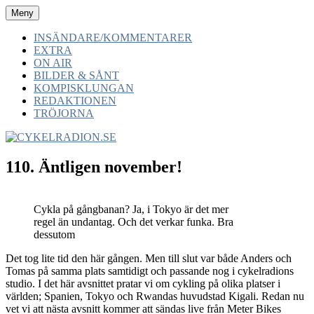
Hoppa
Meny
CYKELRADION.SE
-av cyklister -för cyklister -med cyklister
till
innehåll
INSÄNDARE/KOMMENTARER
EXTRA
ON AIR
BILDER & SÅNT
KOMPISKLUNGAN
REDAKTIONEN
TRÖJORNA
110. Äntligen november!
Cykla på gångbanan? Ja, i Tokyo är det mer
regel än undantag. Och det verkar funka. Bra
dessutom
Det tog lite tid den här gången. Men till slut var både Anders och
Tomas på samma plats samtidigt och passande nog i cykelradions
studio. I det här avsnittet pratar vi om cykling på olika platser i
världen; Spanien, Tokyo och Rwandas huvudstad Kigali. Redan nu
vet vi att nästa avsnitt kommer att sändas live från Meter Bikes