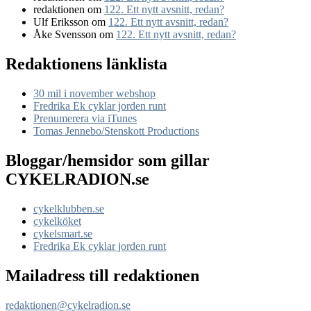
redaktionen
om
122. Ett nytt avsnitt, redan?
Ulf Eriksson
om
122. Ett nytt avsnitt, redan?
Åke Svensson
om
122. Ett nytt avsnitt, redan?
Redaktionens länklista
30 mil i november webshop
Fredrika Ek cyklar jorden runt
Prenumerera via iTunes
Tomas Jennebo/Stenskott Productions
Bloggar/hemsidor som gillar
CYKELRADION.se
cykelklubben.se
cykelköket
cykelsmart.se
Fredrika Ek cyklar jorden runt
Mailadress till redaktionen
redaktionen@cykelradion.se