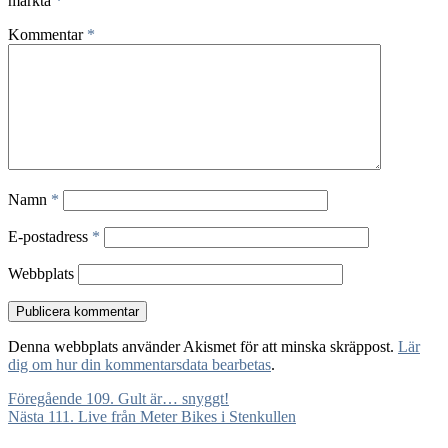
märkta
*
Kommentar
*
Namn
*
E-postadress
*
Webbplats
Denna webbplats använder Akismet för att minska skräppost.
Lär
dig om hur din kommentarsdata bearbetas
.
Inläggsnavigering
Föregående
Föregående
109. Gult är… snyggt!
Nästa
inlägg:
Nästa
111. Live från Meter Bikes i Stenkullen
inlägg: