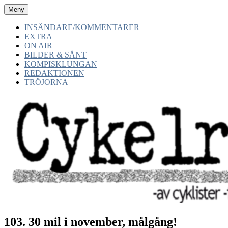
Hoppa
Meny
CYKELRADION.SE
-av cyklister -för cyklister -med cyklister
till
innehåll
INSÄNDARE/KOMMENTARER
EXTRA
ON AIR
BILDER & SÅNT
KOMPISKLUNGAN
REDAKTIONEN
TRÖJORNA
103. 30 mil i november, målgång!