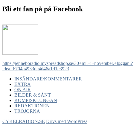
Bli ett fan på på Facebook
https://jenneboradio.myspreadshop.se/30+mil+i+november.+loggan.?
idea=6704e4933de4d46a1d1c3923
INSÄNDARE/KOMMENTARER
EXTRA
ON AIR
BILDER & SÅNT
KOMPISKLUNGAN
REDAKTIONEN
TRÖJORNA
CYKELRADION.SE
Drivs med WordPress