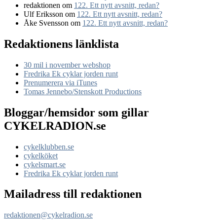
redaktionen
om
122. Ett nytt avsnitt, redan?
Ulf Eriksson
om
122. Ett nytt avsnitt, redan?
Åke Svensson
om
122. Ett nytt avsnitt, redan?
Redaktionens länklista
30 mil i november webshop
Fredrika Ek cyklar jorden runt
Prenumerera via iTunes
Tomas Jennebo/Stenskott Productions
Bloggar/hemsidor som gillar
CYKELRADION.se
cykelklubben.se
cykelköket
cykelsmart.se
Fredrika Ek cyklar jorden runt
Mailadress till redaktionen
redaktionen@cykelradion.se