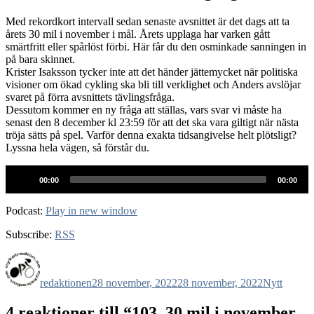
Med rekordkort intervall sedan senaste avsnittet är det dags att ta
årets 30 mil i november i mål. Årets upplaga har varken gått
smärtfritt eller spårlöst förbi. Här får du den osminkade sanningen in
på bara skinnet.
Krister Isaksson tycker inte att det händer jättemycket när politiska
visioner om ökad cykling ska bli till verklighet och Anders avslöjar
svaret på förra avsnittets tävlingsfråga.
Dessutom kommer en ny fråga att ställas, vars svar vi måste ha
senast den 8 december kl 23:59 för att det ska vara giltigt när nästa
tröja sätts på spel. Varför denna exakta tidsangivelse helt plötsligt?
Lyssna hela vägen, så förstår du.
Ljudspelare
00:00
00:00
Podcast:
Play in new window
Subscribe:
RSS
Författare
Publicerat
Kategorier
den
redaktionen
28 november, 2022
28 november, 2022
Nytt
4 reaktioner till “103. 30 mil i november,