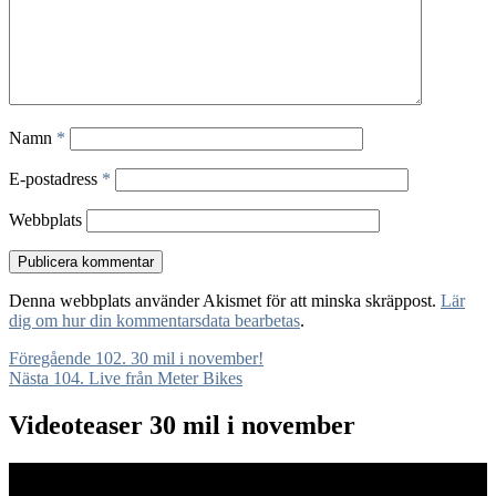
Namn
*
E-postadress
*
Webbplats
Denna webbplats använder Akismet för att minska skräppost.
Lär
dig om hur din kommentarsdata bearbetas
.
Inläggsnavigering
Föregående
Föregående
102. 30 mil i november!
Nästa
inlägg:
Nästa
104. Live från Meter Bikes
inlägg:
Videoteaser 30 mil i november
Videospelare