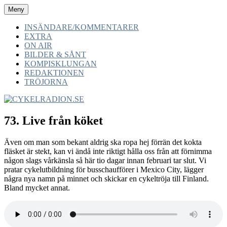
Hoppa
Meny
CYKELRADION.SE
-av cyklister -för cyklister -med cyklister
till
innehåll
INSÄNDARE/KOMMENTARER
EXTRA
ON AIR
BILDER & SÅNT
KOMPISKLUNGAN
REDAKTIONEN
TRÖJORNA
73. Live från köket
Även om man som bekant aldrig ska ropa hej förrän det kokta
fläsket är stekt, kan vi ändå inte riktigt hålla oss från att förnimma
någon slags vårkänsla så här tio dagar innan februari tar slut. Vi
pratar cykelutbildning för busschaufförer i Mexico City, lägger
några nya namn på minnet och skickar en cykeltröja till Finland.
Bland mycket annat.