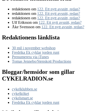
redaktionen
om
122. Ett nytt avsnitt, redan?
redaktionen
om
122. Ett nytt avsnitt, redan?
redaktionen
om
122. Ett nytt avsnitt, redan?
Ulf Eriksson
om
122. Ett nytt avsnitt, redan?
Åke Svensson
om
122. Ett nytt avsnitt, redan?
Redaktionens länklista
30 mil i november webshop
Fredrika Ek cyklar jorden runt
Prenumerera via iTunes
Tomas Jennebo/Stenskott Productions
Bloggar/hemsidor som gillar
CYKELRADION.se
cykelklubben.se
cykelköket
cykelsmart.se
Fredrika Ek cyklar jorden runt