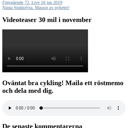
Inläggsnavigering
Föregående
Föregående
72. Live 16 jan 2019
Nästa
inlägg:
Nästa
Sjuttiofyra. Massor av nyheter!
inlägg:
Videoteaser 30 mil i november
Oväntat bra cykling! Maila ett röstmemo
och dela med dig.
De senaste kommentarerna