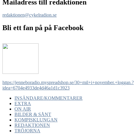
Mailadress till redaktionen
redaktionen@cykelradion.se
Bli ett fan på på Facebook
https://jenneboradio.myspreadshop.se/30+mil+i+november.+loggan.?
idea=6704e4933de4d46a1d1c3923
INSÄNDARE/KOMMENTARER
EXTRA
ON AIR
BILDER & SÅNT
KOMPISKLUNGAN
REDAKTIONEN
TRÖJORNA