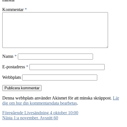
Kommentar
*
Namn
*
E-postadress
*
Webbplats
Denna webbplats använder Akismet för att minska skräppost.
Lär
dig om hur din kommentarsdata bearbetas
.
Inläggsnavigering
Föregående
Föregående
Livesändning 4 oktober 10:00
Nästa
inlägg:
Nästa
1:a november. Avsnitt 60
inlägg: