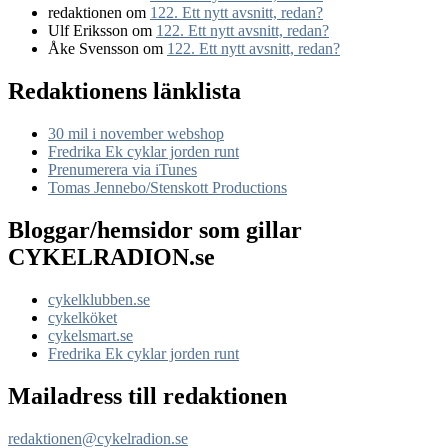
redaktionen
om
122. Ett nytt avsnitt, redan?
Ulf Eriksson
om
122. Ett nytt avsnitt, redan?
Åke Svensson
om
122. Ett nytt avsnitt, redan?
Redaktionens länklista
30 mil i november webshop
Fredrika Ek cyklar jorden runt
Prenumerera via iTunes
Tomas Jennebo/Stenskott Productions
Bloggar/hemsidor som gillar
CYKELRADION.se
cykelklubben.se
cykelköket
cykelsmart.se
Fredrika Ek cyklar jorden runt
Mailadress till redaktionen
redaktionen@cykelradion.se