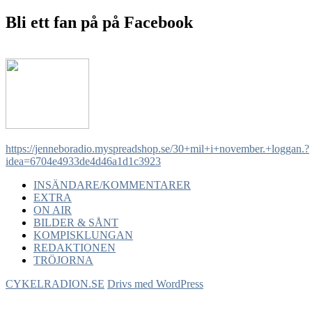
Bli ett fan på på Facebook
https://jenneboradio.myspreadshop.se/30+mil+i+november.+loggan.?
idea=6704e4933de4d46a1d1c3923
INSÄNDARE/KOMMENTARER
EXTRA
ON AIR
BILDER & SÅNT
KOMPISKLUNGAN
REDAKTIONEN
TRÖJORNA
CYKELRADION.SE
Drivs med WordPress