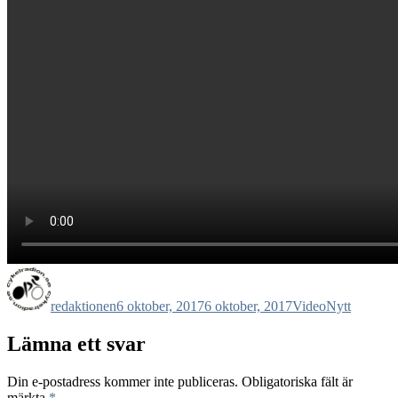
Författare
Publicerat
Format
Kategorier
den
redaktionen
6 oktober, 2017
6 oktober, 2017
Video
Nytt
Lämna ett svar
Din e-postadress kommer inte publiceras.
Obligatoriska fält är
märkta
*