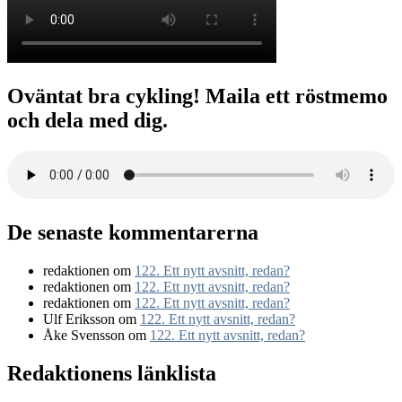
Oväntat bra cykling! Maila ett röstmemo
och dela med dig.
De senaste kommentarerna
redaktionen
om
122. Ett nytt avsnitt, redan?
redaktionen
om
122. Ett nytt avsnitt, redan?
redaktionen
om
122. Ett nytt avsnitt, redan?
Ulf Eriksson
om
122. Ett nytt avsnitt, redan?
Åke Svensson
om
122. Ett nytt avsnitt, redan?
Redaktionens länklista