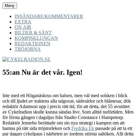
Hoppa
Meny
CYKELRADION.SE
-av cyklister -för cyklister -med cyklister
till
innehåll
INSÄNDARE/KOMMENTARER
EXTRA
ON AIR
BILDER & SÅNT
KOMPISKLUNGAN
REDAKTIONEN
TRÖJORNA
55:an Nu är det vår. Igen!
Inte med ett Höganäskrus om halsen, men väl med solsken i blick
och till ljudet av traktens alla talgoxar, sädesärlor och blåmesar, dök
redaktör Adamson upp i precis rätt tid, för att detta, det 55 avsnittet
av Cykelradion skulle kunna sändas live. Som alltid nuförtiden. Men
för första gången i dagsljus från Studio Constance i Hampetorp.
Redaktör Jennebo berättade om sin nya strategi i kampen om att
hamna på rätt sida tröjstorleken och
Fredrika Ek
passade på att ta ett
par dagars cykelpaus i närheten av jordens största saltöken. Allt detta