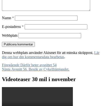
Namn
*
E-postadress
*
Webbplats
Denna webbplats använder Akismet för att minska skräppost.
Lär
dig om hur din kommentarsdata bearbetas
.
Inläggsnavigering
Föregående
Föregående
Därför heter avsnittet 54
Nästa
inlägg:
Nästa
Avsnitt 56. Besök av Cykelfrämjandet.
inlägg:
Videoteaser 30 mil i november