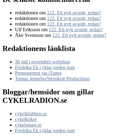
redaktionen
om
122. Ett nytt avsnitt, redan?
redaktionen
om
122. Ett nytt avsnitt, redan?
redaktionen
om
122. Ett nytt avsnitt, redan?
Ulf Eriksson
om
122. Ett nytt avsnitt, redan?
Åke Svensson
om
122. Ett nytt avsnitt, redan?
Redaktionens länklista
30 mil i november webshop
Fredrika Ek cyklar jorden runt
Prenumerera via iTunes
Tomas Jennebo/Stenskott Productions
Bloggar/hemsidor som gillar
CYKELRADION.se
cykelklubben.se
cykelköket
cykelsmart.se
Fredrika Ek cyklar jorden runt