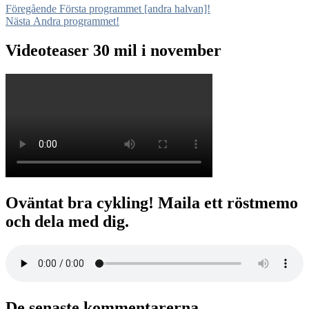
Inläggsnavigering
Föregående
Föregående
Första programmet [andra halvan]!
Nästa
inlägg:
Nästa
Andra programmet!
inlägg:
Videoteaser 30 mil i november
Oväntat bra cykling! Maila ett röstmemo
och dela med dig.
De senaste kommentarerna