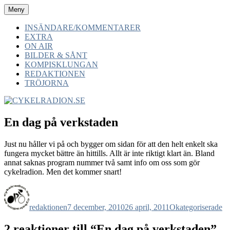
Hoppa
Meny
CYKELRADION.SE
-av cyklister -för cyklister -med cyklister
till
innehåll
INSÄNDARE/KOMMENTARER
EXTRA
ON AIR
BILDER & SÅNT
KOMPISKLUNGAN
REDAKTIONEN
TRÖJORNA
En dag på verkstaden
Just nu håller vi på och bygger om sidan för att den helt enkelt ska
fungera mycket bättre än hittills. Allt är inte riktigt klart än. Bland
annat saknas program nummer två samt info om oss som gör
cykelradion. Men det kommer snart!
Författare
Publicerat
Kategorier
den
redaktionen
7 december, 2010
26 april, 2011
Okategoriserade
2 reaktioner till “En dag på verkstaden”