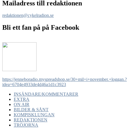
Mailadress till redaktionen
redaktionen@cykelradion.se
Bli ett fan på på Facebook
https://jenneboradio.myspreadshop.se/30+mil+i+november.+loggan.?
idea=6704e4933de4d46a1d1c3923
INSÄNDARE/KOMMENTARER
EXTRA
ON AIR
BILDER & SÅNT
KOMPISKLUNGAN
REDAKTIONEN
TRÖJORNA