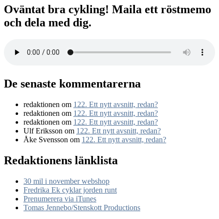
Oväntat bra cykling! Maila ett röstmemo
och dela med dig.
De senaste kommentarerna
redaktionen
om
122. Ett nytt avsnitt, redan?
redaktionen
om
122. Ett nytt avsnitt, redan?
redaktionen
om
122. Ett nytt avsnitt, redan?
Ulf Eriksson
om
122. Ett nytt avsnitt, redan?
Åke Svensson
om
122. Ett nytt avsnitt, redan?
Redaktionens länklista
30 mil i november webshop
Fredrika Ek cyklar jorden runt
Prenumerera via iTunes
Tomas Jennebo/Stenskott Productions