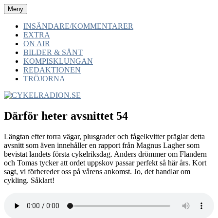
Hoppa
Meny
CYKELRADION.SE
-av cyklister -för cyklister -med cyklister
till
innehåll
INSÄNDARE/KOMMENTARER
EXTRA
ON AIR
BILDER & SÅNT
KOMPISKLUNGAN
REDAKTIONEN
TRÖJORNA
Därför heter avsnittet 54
Längtan efter torra vägar, plusgrader och fågelkvitter präglar detta
avsnitt som även innehåller en rapport från Magnus Lagher som
bevistat landets första cykelriksdag. Anders drömmer om Flandern
och Tomas tycker att ordet uppskov passar perfekt så här års. Kort
sagt, vi förbereder oss på vårens ankomst. Jo, det handlar om
cykling. Såklart!